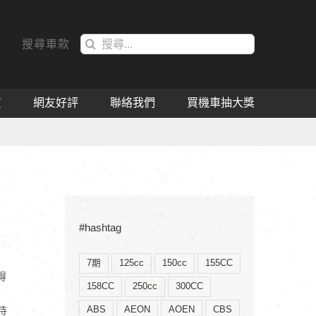
搜
搜尋車款
索
結
果：
買
網友好評
聯絡我們
買機車抽大獎
#hashtag
7期
125cc
150cc
155CC
得
158CC
250cc
300CC
ABS
AEON
AOEN
CBS
待