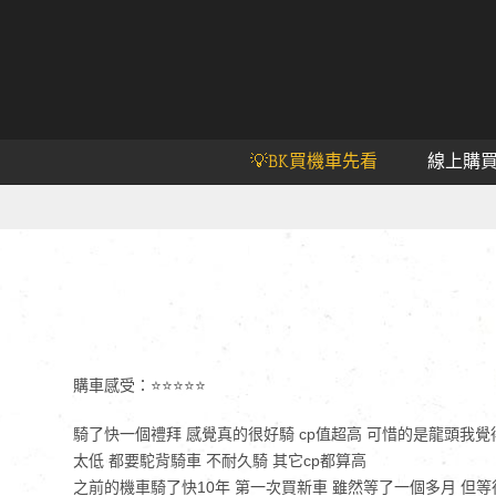
💡BK買機車先看
線上購
購車感受：⭐⭐⭐⭐⭐
騎了快一個禮拜 感覺真的很好騎 cp值超高 可惜的是龍頭我覺
太低 都要駝背騎車 不耐久騎 其它cp都算高
之前的機車騎了快10年 第一次買新車 雖然等了一個多月 但等