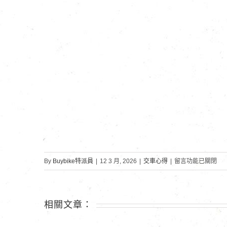
在
By
Buybike特派員
|
12 3 月, 2026
|
交車心得
|
留言功能已關閉
〈上
班
族
相關文章：
王
車