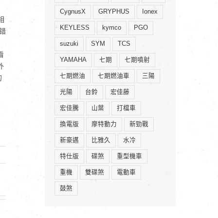
CygnusX
GRYPHUS
Ionex
相
KEYLESS
kymco
PGO
錯
suzuki
SYM
TCS
看
YAMAHA
七期
七期噴射
外
七期燃油
七期燃油車
三陽
的
光陽
台鈴
宏佳藤
宏佳騰
山葉
打檔車
換電版
摩特動力
新勁戰
新豪邁
比雅久
水冷
特仕版
碟煞
重型機車
重機
雙碟煞
電動車
鼓煞