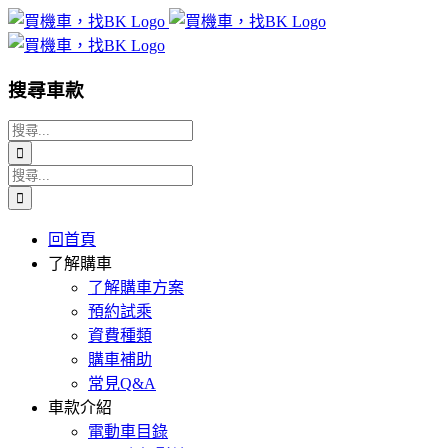
Skip
to
content
搜尋車款
搜
索
搜
結
索
果：
結
回首頁
果：
了解購車
了解購車方案
預約試乘
資費種類
購車補助
常見Q&A
車款介紹
電動車目錄