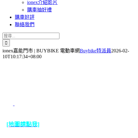
ionex介紹影片
購車抽好禮
購車好評
聯絡我們
搜
索
ionex嘉能門市 | BUYBIKE 電動車網
Buybike特派員
2026-02-
結
10T10:17:34+08:00
果：
台北市文山區
木新路三段29
號
(02)2936-
6779
[地圖請點我]