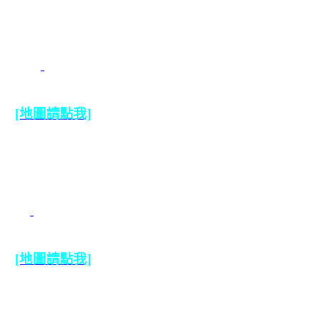
台北市文山區
羅斯福路五段
182號
(02)2931-
2289
[地圖請點我]
新北市新店區
北新路一段169
號
(02)2915-
0283
[地圖請點我]
新北市新店區