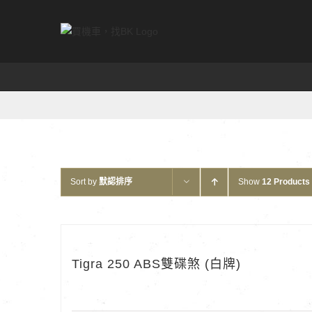
Skip
to
content
Sort by
默認排序
Show
12 Products
Tigra 250 ABS雙碟煞 (白牌)