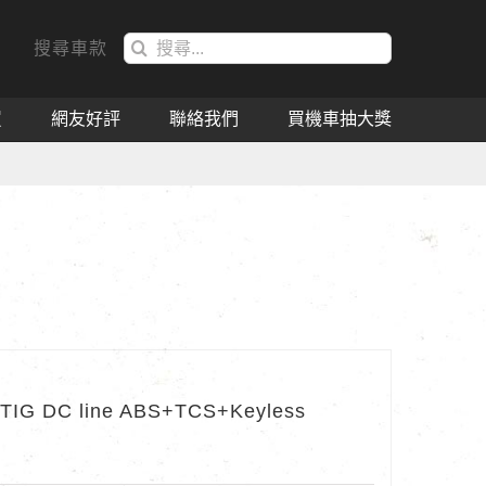
搜
搜尋車款
索
結
買
網友好評
聯絡我們
買機車抽大獎
果：
TIG DC line ABS+TCS+Keyless