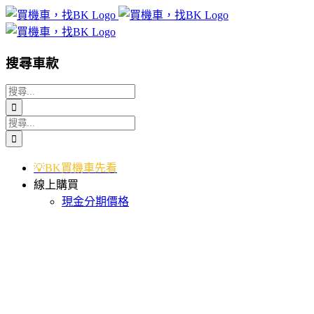
Skip
to
content
搜尋車款
搜
索
搜
結
索
果：
結
💡BK買機車先看
果：
線上購買
現金分期價格