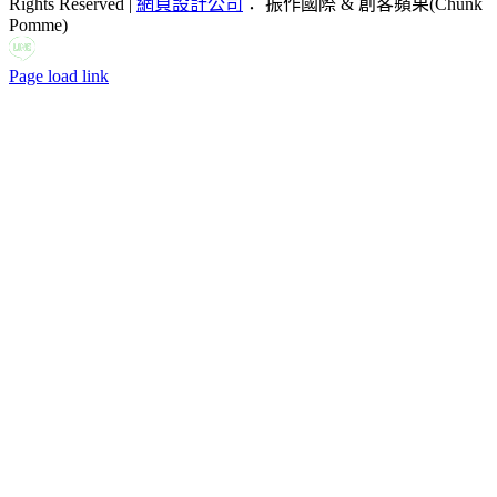
Rights Reserved |
網頁設計公司
： 振作國際 & 創客蘋果(Chunk
Pomme)
LINE
Facebook
Email:
Page load link
Go
to
Top