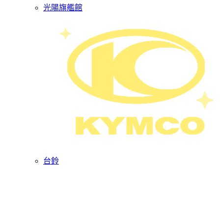
光陽旗艦館
台鈴