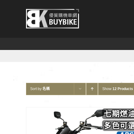
Skip
to
content
Sort by
名稱
Show
12 Products