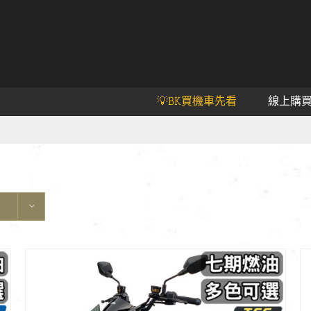
💡BK買機車先看
線上購