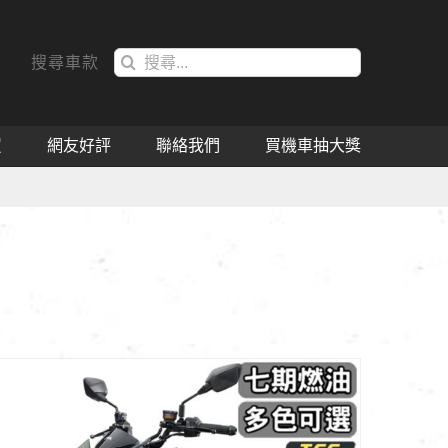
搜
搜尋車款
索
結
果：
買
網友好評
聯絡我們
買機車抽大獎