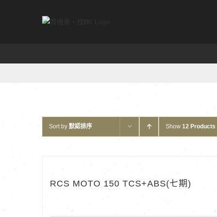
Skip
to
content
Sort by
默認排序
Show
12 Products
RCS MOTO 150 TCS+ABS(七期)