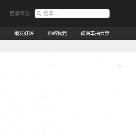
搜
搜尋車款
索
結
買
網友好評
聯絡我們
買機車抽大獎
果：