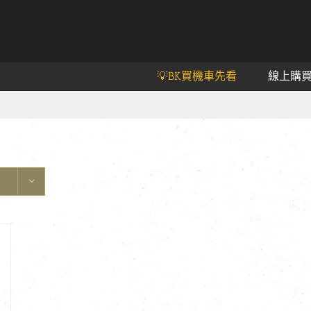
💡BK買機車先看
線上購