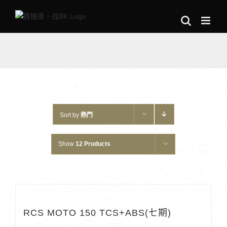
Skip
to
content
Sort by
熱門
Show
12 Products
RCS MOTO 150 TCS+ABS(七期)