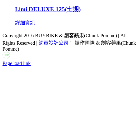
Limi DELUXE 125(七期)
詳細資訊
Copyright 2016 BUYBIKE & 創客蘋果(Chunk Pomme) | All
Rights Reserved |
網頁設計公司
： 振作國際 & 創客蘋果(Chunk
Pomme)
LINE
Facebook
Email:
Page load link
Go
to
Top