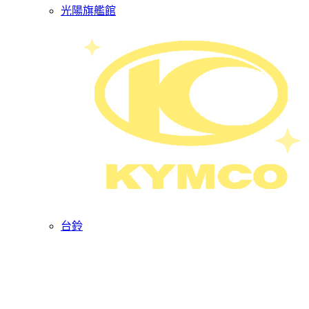
光陽旗艦館
台鈴