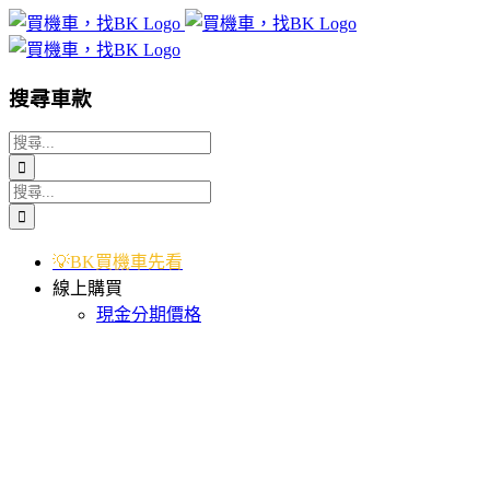
Skip
to
content
搜尋車款
搜
索
搜
結
索
果：
結
💡BK買機車先看
果：
線上購買
現金分期價格