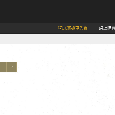
💡BK買機車先看
線上購