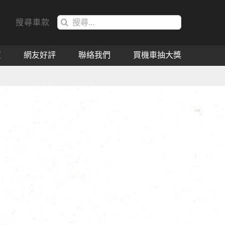
搜
搜尋車款
索
結
買
網友好評
聯絡我們
買機車抽大獎
果：