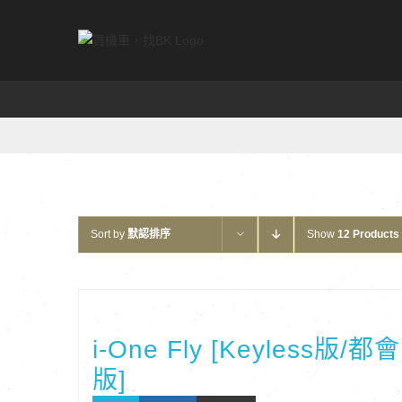
Skip
to
content
Sort by
默認排序
Show
12 Products
i-One Fly [Keyless版/都會
版]