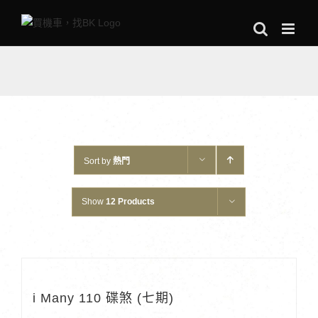
Skip
to
content
Sort by
熱門
Show
12 Products
i Many 110 碟煞 (七期)