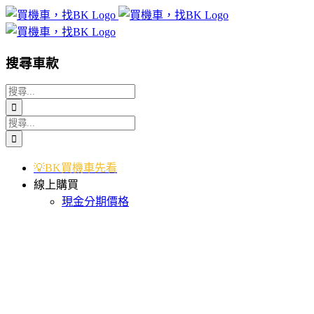
Skip
to
content
搜尋車款
搜
索
搜
結
索
果：
結
💡BK買機車先看
果：
線上購買
現金分期價格