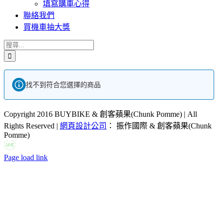
填寫購車心得
聯絡我們
買機車抽大獎
搜
索
結
果：
找不到符合您選擇的商品
Copyright 2016 BUYBIKE & 創客蘋果(Chunk Pomme) | All
Rights Reserved |
網頁設計公司
： 振作國際 & 創客蘋果(Chunk
Pomme)
LINE
Facebook
Email:
Page load link
Go
to
Top