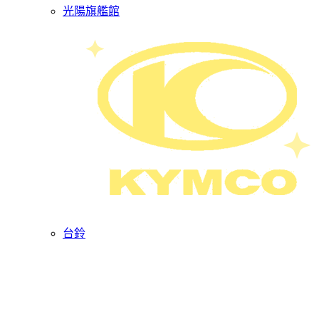
光陽旗艦館
台鈴