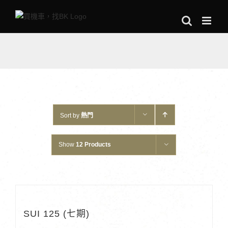
Skip
to
content
Sort by
熱門
Show
12 Products
SUI 125 (七期)