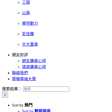
三陽
山葉
摩特動力
宏佳騰
光大重車
網友好評
網友購車心得
填寫購車心得
聯絡我們
買機車抽大獎
搜索結果：
Sort by
熱門
Sort by
默認排序