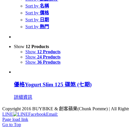
Sort by
名稱
Sort by
價格
Sort by
日期
Sort by
熱門
Show
12 Products
Show
12 Products
Show
24 Products
Show
36 Products
優格Yogurt Slim 125 碟煞 (七期)
詳細資訊
Copyright 2016 BUYBIKE & 創客蘋果(Chunk Pomme) | All Rights 
LINE
Facebook
Email:
Page load link
Go to Top