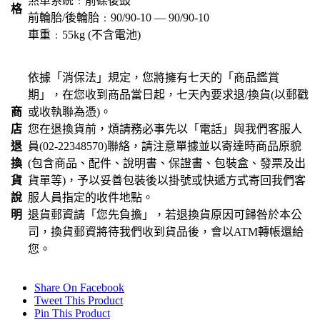
煞車系統﹕前碟後鼓
格
前輪胎/後輪胎﹕90/90-10 — 90/90-10
車重﹕55kg (不含電池)
依據「消保法」規定，您將擁有七天的「商品鑑賞
期」，在您收到商品當日起，七天內要求退/換貨(以郵戳
商
或收執聯為憑)。
店
您在退換貨前，煩請務必事先以「電話」與我們客服人
退
員(02-22348570)聯絡，請注意單據並以寄達時商品原貌
換
(包含商品、配件、說明書、保證書、包裝盒、發票及出
貨
貨單等)，予以妥善包裝後以掛號或快遞方式寄回我們客
說
服人員指定的收件地點。
明
退貨郵資請「您先負擔」，若退換貨原因可歸咎於本公
司，換貨郵資將待我們收到貨品後，會以ATM轉帳還給
您。
Share On Facebook
Tweet This Product
Pin This Product