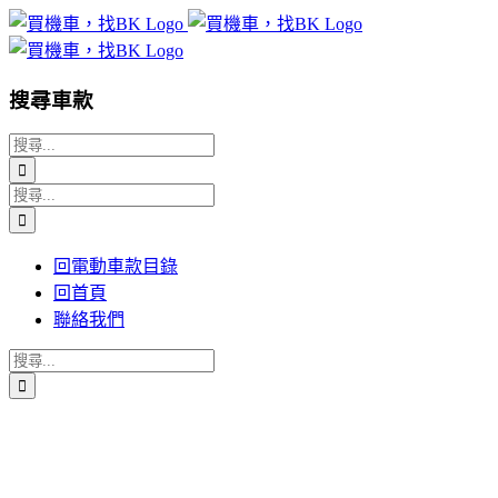
Skip
to
content
搜尋車款
搜
索
搜
結
索
果：
結
回電動車款目錄
果：
回首頁
聯絡我們
搜
索
結
果：