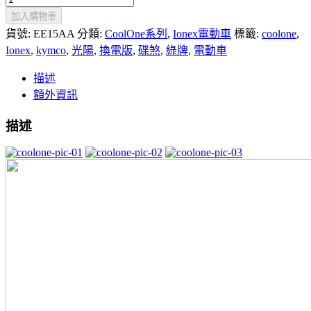
酷
加入購物車
玩
CoolOne
貨號:
EE15AA
分類:
CoolOne系列
,
Ionex電動車
標籤:
coolone
,
[輕
Ionex
,
kymco
,
光陽
,
換電版
,
碟煞
,
綠牌
,
電動車
型]
描述
換
額外資訊
電
版
描述
綠
牌
數
量