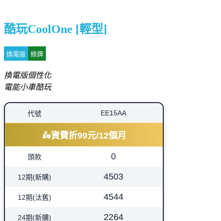
酷玩CoolOne [輕型]
換電版
綠牌
換電版個性化
電能小車酷玩
EE15AA
代號
🛵資費折99元/12個月
0
頭款
4503
12期(新購)
4544
12期(汰舊)
2264
24期(新購)