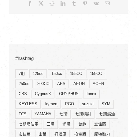
Facebook
X
Reddit
LinkedIn
Tumblr
Pinterest
Vk
Email:
#hashtag
7期
125cc
150cc
155CC
158CC
250cc
300CC
ABS
AEON
AOEN
CBS
CygnusX
GRYPHUS
Ionex
KEYLESS
kymco
PGO
suzuki
SYM
TCS
YAMAHA
七期
七期噴射
七期燃油
七期燃油車
三陽
光陽
台鈴
宏佳藤
宏佳騰
山葉
打檔車
換電版
摩特動力