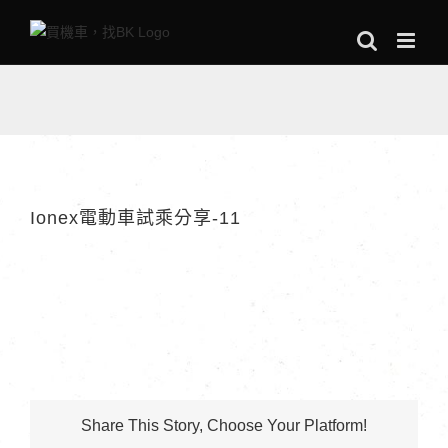
Skip
to
content
Ionex電動車試乘分享-11
Share This Story, Choose Your Platform!