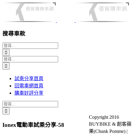
Skip
to
content
搜尋車款
搜
索
搜
結
索
果：
結
試乘分享首頁
果：
回電車網首頁
購車好評分享
搜
索
Copyright 2016
結
BUYBIKE & 創客蘋
Ionex電動車試乘分享-58
果：
果(Chunk Pomme) |