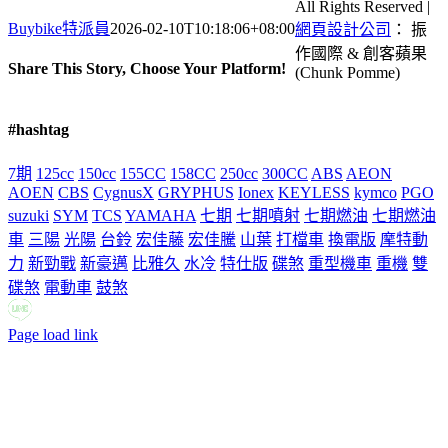
All Rights Reserved |
Buybike特派員
2026-02-10T10:18:06+08:00
網頁設計公司
： 振
作國際 & 創客蘋果
Share This Story, Choose Your Platform!
(Chunk Pomme)
Facebook
X
Reddit
LinkedIn
Tumblr
Pinterest
Vk
Email:
#hashtag
7期
125cc
150cc
155CC
158CC
250cc
300CC
ABS
AEON
AOEN
CBS
CygnusX
GRYPHUS
Ionex
KEYLESS
kymco
PGO
suzuki
SYM
TCS
YAMAHA
七期
七期噴射
七期燃油
七期燃油
車
三陽
光陽
台鈴
宏佳藤
宏佳騰
山葉
打檔車
換電版
摩特動
力
新勁戰
新豪邁
比雅久
水冷
特仕版
碟煞
重型機車
重機
雙
碟煞
電動車
鼓煞
LINE
Facebook
Email:
Page load link
Go
to
Top