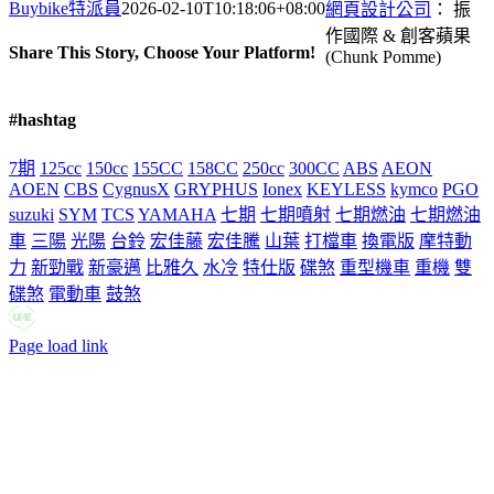
Buybike特派員
2026-02-10T10:18:06+08:00
網頁設計公司
： 振
作國際 & 創客蘋果
Share This Story, Choose Your Platform!
(Chunk Pomme)
Facebook
X
Reddit
LinkedIn
Tumblr
Pinterest
Vk
Email:
#hashtag
7期
125cc
150cc
155CC
158CC
250cc
300CC
ABS
AEON
AOEN
CBS
CygnusX
GRYPHUS
Ionex
KEYLESS
kymco
PGO
suzuki
SYM
TCS
YAMAHA
七期
七期噴射
七期燃油
七期燃油
車
三陽
光陽
台鈴
宏佳藤
宏佳騰
山葉
打檔車
換電版
摩特動
力
新勁戰
新豪邁
比雅久
水冷
特仕版
碟煞
重型機車
重機
雙
碟煞
電動車
鼓煞
LINE
Facebook
Email:
Page load link
Go
to
Top