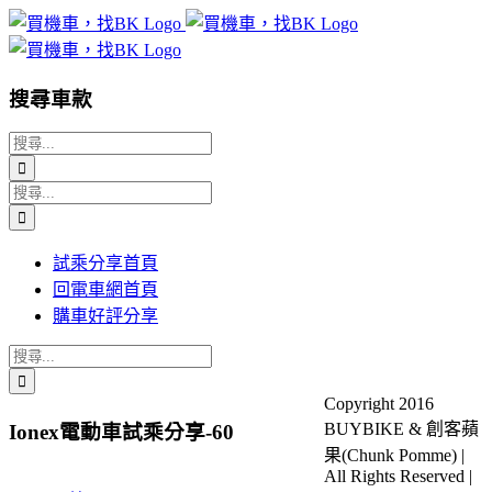
Skip
to
content
搜尋車款
搜
索
搜
結
索
果：
結
試乘分享首頁
果：
回電車網首頁
購車好評分享
搜
索
Copyright 2016
結
BUYBIKE & 創客蘋
Ionex電動車試乘分享-60
果：
果(Chunk Pomme) |
All Rights Reserved |