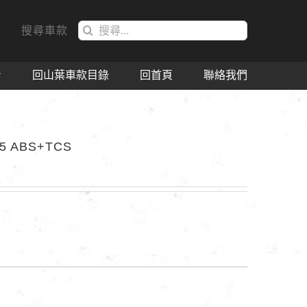
搜
搜尋車款
索
結
看
回山葉車款目錄
回首頁
聯絡我們
果：
5 ABS+TCS