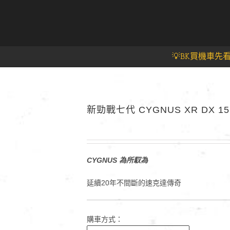
💡BK買機車先
新勁戰七代 CYGNUS XR DX 15
CYGNUS 為所馭為
延續20年不間斷的速克達傳奇
購車方式：