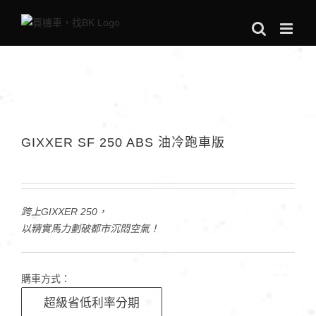
Skip
to
content
GIXXER SF 250 ABS 油冷跑車版
跨上GIXXER 250，
以精實馬力劃破都市沉悶空氣！
購車方式：
超級省低利率分期