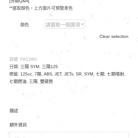
[分期Q&A]
**選取顏色，上方圖片可預覽車色
顏色
Clear selection
貨號:
FK12W1
分類:
三陽 SYM
,
三陽125
標籤:
125cc
,
7期
,
ABS
,
JET
,
JETs
,
SR
,
SYM
,
七期
,
七期噴射
,
七期燃油
,
三陽
,
雙碟煞
描述
額外資訊