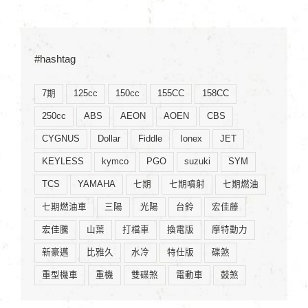
#hashtag
7期
125cc
150cc
155CC
158CC
250cc
ABS
AEON
AOEN
CBS
CYGNUS
Dollar
Fiddle
Ionex
JET
KEYLESS
kymco
PGO
suzuki
SYM
TCS
YAMAHA
七期
七期噴射
七期燃油
七期燃油車
三陽
光陽
台鈴
宏佳藤
宏佳騰
山葉
打檔車
換電版
摩特動力
新豪邁
比雅久
水冷
特仕版
碟煞
重型機車
重機
雙碟煞
電動車
鼓煞