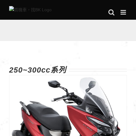
Skip
to
content
250~300cc系列