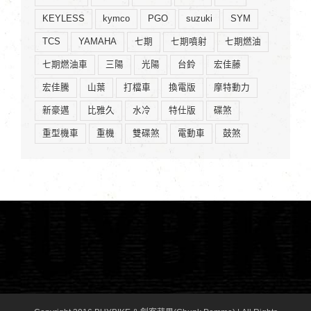
KEYLESS
kymco
PGO
suzuki
SYM
TCS
YAMAHA
七期
七期噴射
七期燃油
七期燃油車
三陽
光陽
台鈴
宏佳藤
宏佳騰
山葉
打檔車
換電版
摩特動力
新豪邁
比雅久
水冷
特仕版
碟煞
重型機車
重機
雙碟煞
電動車
鼓煞