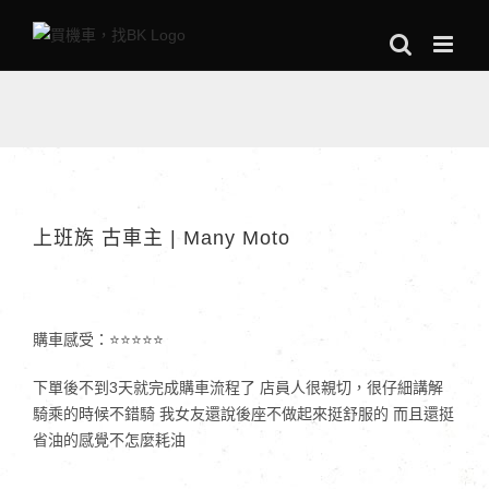
Skip
to
content
上班族 古車主 | Many Moto
購車感受：⭐⭐⭐⭐⭐
下單後不到3天就完成購車流程了 店員人很親切，很仔細講解
騎乘的時候不錯騎 我女友還說後座不做起來挺舒服的 而且還挺
省油的感覺不怎麼耗油