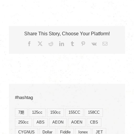
Share This Story, Choose Your Platform!
Facebook
X
Reddit
LinkedIn
Tumblr
Pinterest
Vk
Email:
#hashtag
7期
125cc
150cc
155CC
158CC
250cc
ABS
AEON
AOEN
CBS
CYGNUS
Dollar
Fiddle
Ionex
JET