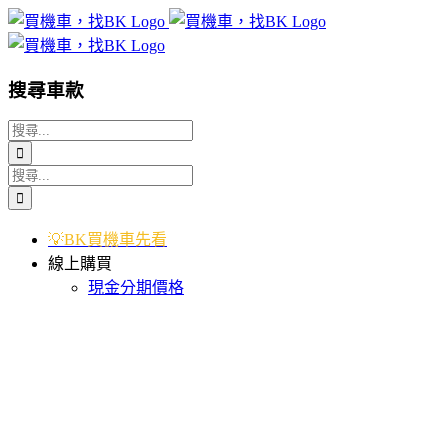
Skip
to
content
搜尋車款
搜
索
搜
結
索
果：
結
💡BK買機車先看
果：
線上購買
現金分期價格