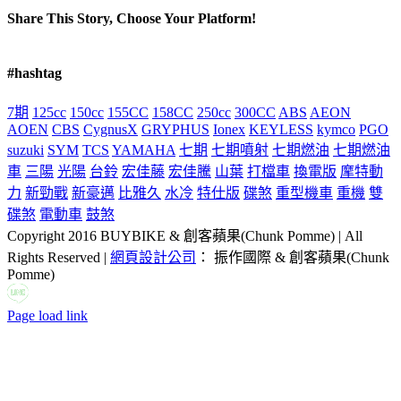
Share This Story, Choose Your Platform!
Facebook
X
Reddit
LinkedIn
Tumblr
Pinterest
Vk
Email:
#hashtag
7期
125cc
150cc
155CC
158CC
250cc
300CC
ABS
AEON
AOEN
CBS
CygnusX
GRYPHUS
Ionex
KEYLESS
kymco
PGO
suzuki
SYM
TCS
YAMAHA
七期
七期噴射
七期燃油
七期燃油
車
三陽
光陽
台鈴
宏佳藤
宏佳騰
山葉
打檔車
換電版
摩特動
力
新勁戰
新豪邁
比雅久
水冷
特仕版
碟煞
重型機車
重機
雙
碟煞
電動車
鼓煞
Copyright 2016 BUYBIKE & 創客蘋果(Chunk Pomme) | All
Rights Reserved |
網頁設計公司
： 振作國際 & 創客蘋果(Chunk
Pomme)
LINE
Facebook
Email:
Page load link
Go
to
Top