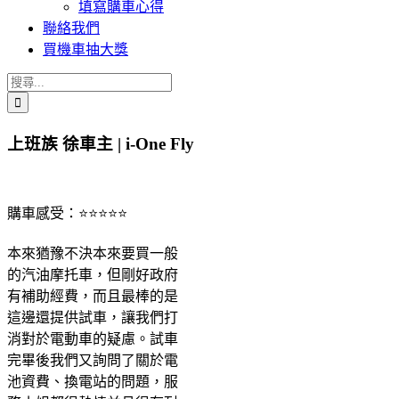
填寫購車心得
聯絡我們
買機車抽大獎
搜
索
結
上班族 徐車主 | i-One Fly
果：
購車感受：⭐⭐⭐⭐⭐
本來猶豫不決本來要買一般
的汽油摩托車，但剛好政府
有補助經費，而且最棒的是
這邊還提供試車，讓我們打
消對於電動車的疑慮。試車
完畢後我們又詢問了關於電
池資費、換電站的問題，服