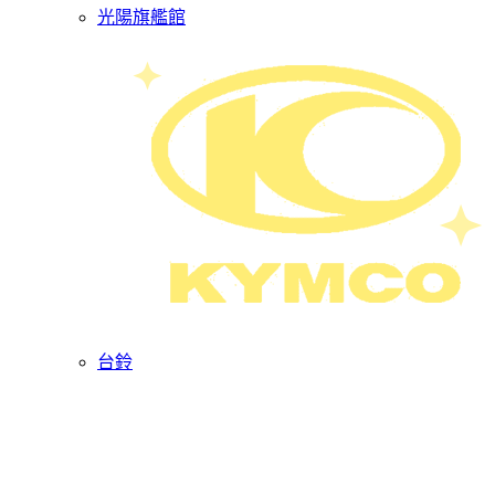
光陽旗艦館
台鈴