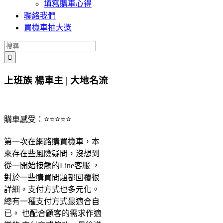
填寫購車心得
聯絡我們
買機車抽大獎
搜
索
結
上班族 楊車主 | 大地名流
果：
購車感受：⭐⭐⭐⭐⭐
第一次在網路購買機車，本
來存在些風險疑問，沒想到
從一開始接觸的Line客服 ，
對於一些購買問題都回覆很
詳細。支付方式也多元化。
總有一種支付方式最適合自
已。 也配合顧客的需求作適