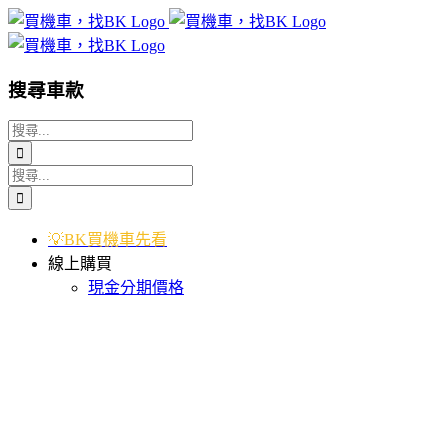
Skip
to
content
搜尋車款
搜
索
搜
結
索
果：
結
💡BK買機車先看
果：
線上購買
現金分期價格