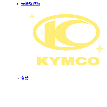
光陽旗艦館
台鈴