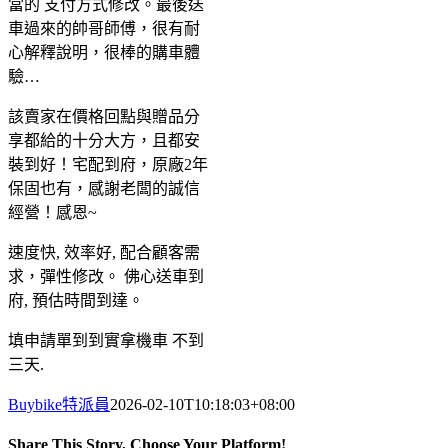
當的 支付方式修改。最後送
車過來的帥哥師傅，很有耐
心解釋說明，很棒的購車體
驗…
該賣家在價格回點與贈品分
享都給的十分大方，且都安
裝到好！宅配到府，原廠2年
保固也有，感謝老闆的誠信
經營！感恩~
速度快, 效率好, 配合顧客需
求，彈性修改。 佛心送車到
府, 預估時間到達。
填申請單到到實拿機車 不到
三天.
Buybike特派員
2026-02-10T10:18:03+08:00
Share This Story, Choose Your Platform!