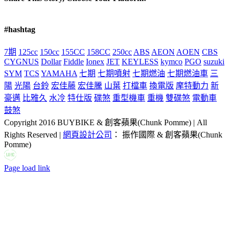
Facebook
X
Reddit
LinkedIn
Tumblr
Pinterest
Vk
Email:
#hashtag
7期
125cc
150cc
155CC
158CC
250cc
ABS
AEON
AOEN
CBS
CYGNUS
Dollar
Fiddle
Ionex
JET
KEYLESS
kymco
PGO
suzuki
SYM
TCS
YAMAHA
七期
七期噴射
七期燃油
七期燃油車
三
陽
光陽
台鈴
宏佳藤
宏佳騰
山葉
打檔車
換電版
摩特動力
新
豪邁
比雅久
水冷
特仕版
碟煞
重型機車
重機
雙碟煞
電動車
鼓煞
Copyright 2016 BUYBIKE & 創客蘋果(Chunk Pomme) | All
Rights Reserved |
網頁設計公司
： 振作國際 & 創客蘋果(Chunk
Pomme)
LINE
Facebook
Email:
Page load link
Go
to
Top