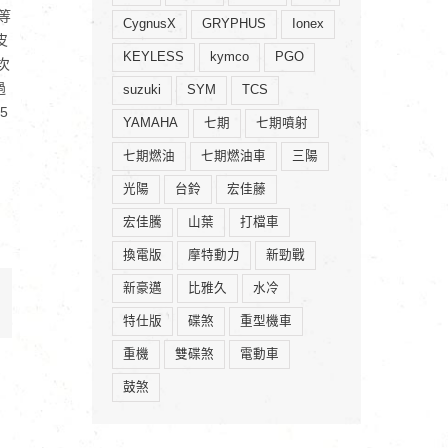
等
CygnusX
GRYPHUS
Ionex
皮
KEYLESS
kymco
PGO
次
過
suzuki
SYM
TCS
5
YAMAHA
七期
七期噴射
七期燃油
七期燃油車
三陽
光陽
台鈴
宏佳藤
宏佳騰
山葉
打檔車
換電版
摩特動力
新勁戰
新豪邁
比雅久
水冷
mail:
特仕版
碟煞
重型機車
重機
雙碟煞
電動車
鼓煞