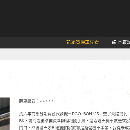
💡BK買機車先看
線上購
購車感受：⭐⭐⭐⭐⭐
約六年前想分期買台代步機車PGO BON125，查了網路找到
BK，詢問過後準備資料辦理相關手續，過沒幾天機車就送來家
門口，然後聊天才知道他們家族都是經營機車事業，我從未成