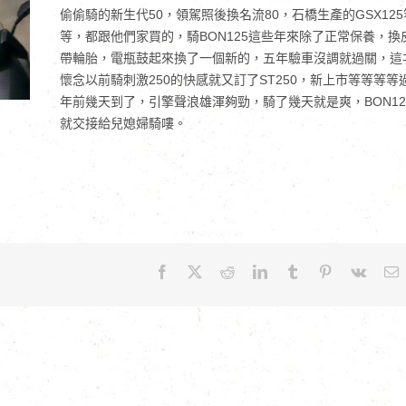
偷偷騎的新生代50，領駕照後換名流80，石橋生產的GSX125
等，都跟他們家買的，騎BON125這些年來除了正常保養，換
帶輪胎，電瓶鼓起來換了一個新的，五年驗車沒調就過關，這
懷念以前騎刺激250的快感就又訂了ST250，新上市等等等等
年前幾天到了，引擎聲浪雄渾夠勁，騎了幾天就是爽，BON12
就交接給兒媳婦騎嘍。
Facebook
X
Reddit
LinkedIn
Tumblr
Pinterest
Vk
E