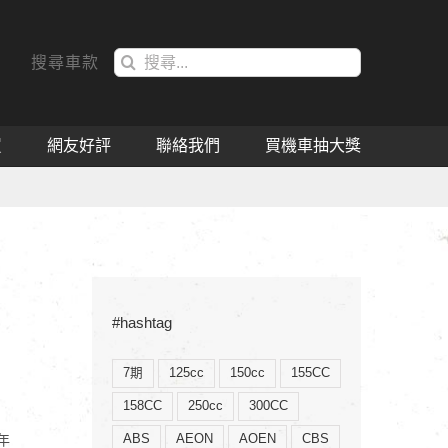
搜
搜尋車款
索
結
果：
買
網友好評
聯絡我們
買機車抽大獎
#hashtag
7期
125cc
150cc
155CC
158CC
250cc
300CC
ABS
AEON
AOEN
CBS
年