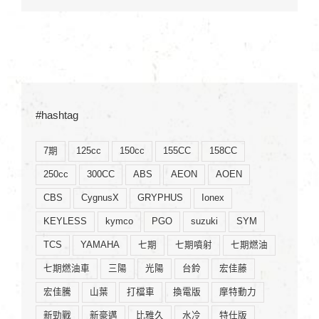
#hashtag
7期
125cc
150cc
155CC
158CC
250cc
300CC
ABS
AEON
AOEN
CBS
CygnusX
GRYPHUS
Ionex
KEYLESS
kymco
PGO
suzuki
SYM
TCS
YAMAHA
七期
七期噴射
七期燃油
七期燃油車
三陽
光陽
台鈴
宏佳藤
宏佳騰
山葉
打檔車
換電版
摩特動力
新勁戰
新豪邁
比雅久
水冷
特仕版