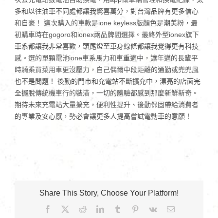
多和以往油車不同處都讓我驚喜萬分，對台灣品牌有更多信心
和自豪！ 這次購入的車款是ione keyless版顏色是潮美粉，最
初購車時在gogoro和ionex兩品牌間選擇。最終外型ionex旗下
車系都讓我非常喜歡，頭尾燈至車身線條都讓我覺得更有科技
感。選的單顆電池ione車系馬力和車重適中，讓年邁的長輩平
時騎乘買菜用車更沒壓力，自己偶爾中段距離的通勤或兜兜風
也不是問題！ 後勤的門市和充電站不斷擴充中，漂亮的店面完
全擺脫傳統機車行的裝潢，一切的體驗都感到那麼新鮮新奇。
期待未來充電站大量擴充，便利性提升、後勤保固帶給消費者
的專業及安心感，勢必會讓更多人提高嘗試電動車的意願！
Share This Story, Choose Your Platform!
Facebook
X
Reddit
LinkedIn
Tumblr
Pinterest
Vk
Email: