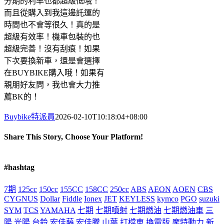
分期的利率也都超級低哦！
而且從購入到我這邊託運的
時間也不會等很久！真的是
超級有效率！機車包裝的也
超級完善！沒有刮痕！如果
下次要換新車，還是會選擇
在BUYBIKE購入哦！如果有
親朋好友問，我也會大力推
薦BK的！
Buybike特派員
2026-02-10T10:18:04+08:00
Share This Story, Choose Your Platform!
Facebook
X
Reddit
LinkedIn
Tumblr
Pinterest
Vk
Email:
#hashtag
7期
125cc
150cc
155CC
158CC
250cc
ABS
AEON
AOEN
CBS
CYGNUS
Dollar
Fiddle
Ionex
JET
KEYLESS
kymco
PGO
suzuki
SYM
TCS
YAMAHA
七期
七期噴射
七期燃油
七期燃油車
三
陽
光陽
台鈴
宏佳藤
宏佳騰
山葉
打檔車
換電版
摩特動力
新