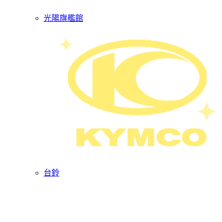
光陽旗艦館
台鈴