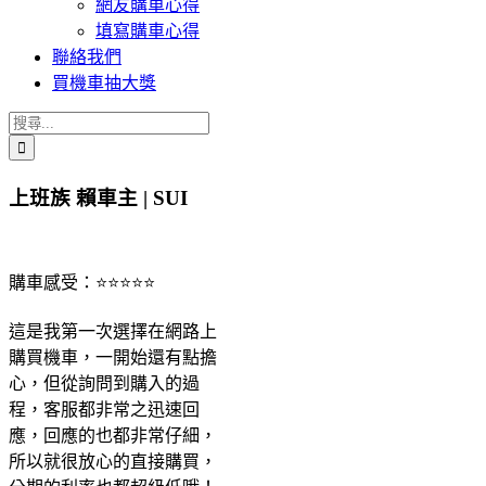
網友購車心得
填寫購車心得
聯絡我們
買機車抽大獎
搜
索
結
上班族 賴車主 | SUI
果：
購車感受：⭐⭐⭐⭐⭐
這是我第一次選擇在網路上
購買機車，一開始還有點擔
心，但從詢問到購入的過
程，客服都非常之迅速回
應，回應的也都非常仔細，
所以就很放心的直接購買，