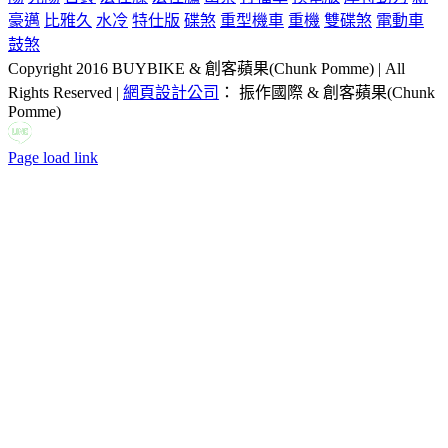
豪邁
比雅久
水冷
特仕版
碟煞
重型機車
重機
雙碟煞
電動車
鼓煞
Copyright 2016 BUYBIKE & 創客蘋果(Chunk Pomme) | All
Rights Reserved |
網頁設計公司
： 振作國際 & 創客蘋果(Chunk
Pomme)
LINE
Facebook
Email:
Page load link
Go
to
Top