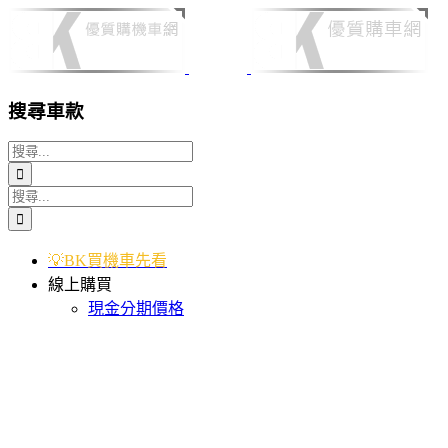
Skip
to
content
搜尋車款
搜
索
搜
結
索
果：
結
💡BK買機車先看
果：
線上購買
現金分期價格