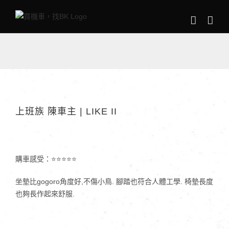
Skip
to
content
上班族 陳車主 | LIKE II
購車感受：⭐⭐⭐⭐⭐
坐墊比gogoro角度好,不傷小鳥. 腳踏也符合人體工學. 椅墊長度
也夠長作起來舒服.