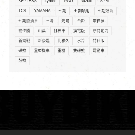
KEYLESS
kymco
PGO
suzuki
SYM
TCS
YAMAHA
七期
七期噴射
七期燃油
七期燃油車
三陽
光陽
台鈴
宏佳藤
宏佳騰
山葉
打檔車
換電版
摩特動力
新勁戰
新豪邁
比雅久
水冷
特仕版
碟煞
重型機車
重機
雙碟煞
電動車
鼓煞