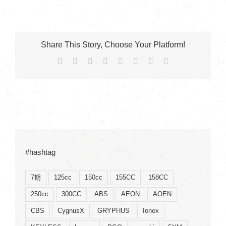
Share This Story, Choose Your Platform!
Facebook
X
Reddit
LinkedIn
Tumblr
Pinterest
Vk
Email:
#hashtag
7期
125cc
150cc
155CC
158CC
250cc
300CC
ABS
AEON
AOEN
CBS
CygnusX
GRYPHUS
Ionex