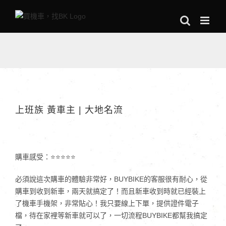
Skip
to
content
上班族 黃車主 | 大地名流
購車感受：⭐⭐⭐⭐⭐
必須說這次購車的體驗非常好，BUYBIKE的客服很有耐心，從
購車到收到新車，兩天就搞定了！而且新車收到時就已經裝上
了機車手機架，非常貼心！我只要線上下單，提供證件電子
檔，待在家裡等新車就可以了，一切流程BUYBIKE都幫我搞定