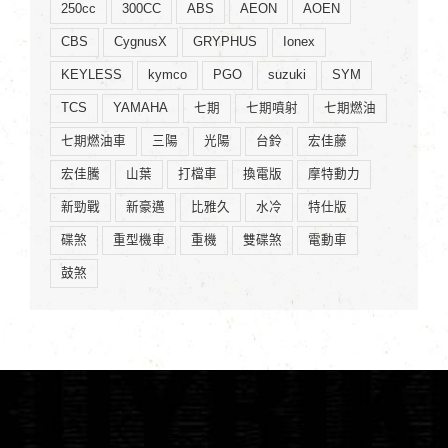
250cc
300CC
ABS
AEON
AOEN
CBS
CygnusX
GRYPHUS
Ionex
KEYLESS
kymco
PGO
suzuki
SYM
TCS
YAMAHA
七期
七期噴射
七期燃油
七期燃油車
三陽
光陽
台鈴
宏佳藤
宏佳騰
山葉
打檔車
換電版
摩特動力
新勁戰
新豪邁
比雅久
水冷
特仕版
碟煞
重型機車
重機
雙碟煞
電動車
鼓煞