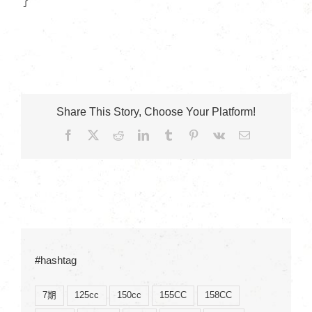
了
Share This Story, Choose Your Platform!
Facebook
X
Reddit
LinkedIn
Tumblr
Pinterest
Vk
Email:
#hashtag
7期
125cc
150cc
155CC
158CC