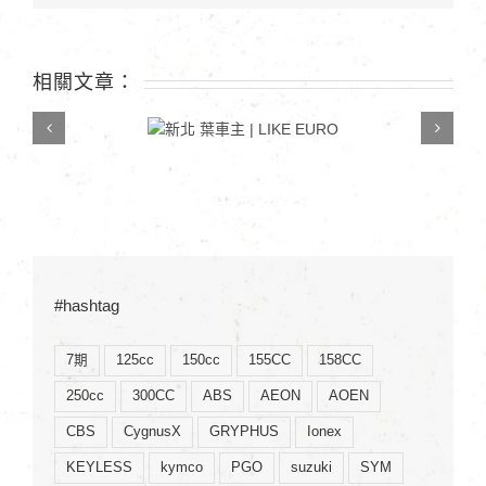
學〉
中
相關文章：
新北 葉車主 | LIKE
EURO
#hashtag
7期
125cc
150cc
155CC
158CC
250cc
300CC
ABS
AEON
AOEN
CBS
CygnusX
GRYPHUS
Ionex
KEYLESS
kymco
PGO
suzuki
SYM