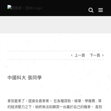
Skip
to
content
上一頁
下一頁
中國科大 張同學
拿到愛車了，感謝全嘉車業， 在各種貸款、帳單、學雜費...等
的經濟壓力之下，始終無法如願買一台屬於自己的機車， 直到