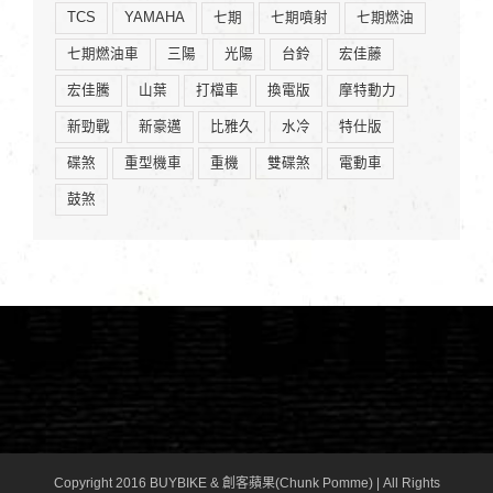
TCS
YAMAHA
七期
七期噴射
七期燃油
七期燃油車
三陽
光陽
台鈴
宏佳藤
宏佳騰
山葉
打檔車
換電版
摩特動力
新勁戰
新豪邁
比雅久
水冷
特仕版
碟煞
重型機車
重機
雙碟煞
電動車
鼓煞
Copyright 2016 BUYBIKE & 創客蘋果(Chunk Pomme) | All Rights