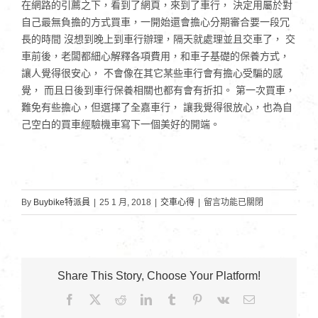
在網路的引薦之下，看到了網頁，來到了車行， 決定用屬於對
自己最無負擔的方式買車，一開始還會擔心分期審合要一段冗
長的時間 沒想到晚上到車行辦理，隔天就處理並且交車了， 交
車前後，老闆都細心解釋各項費用，和車子基礎的保養方式，
讓人覺得很安心， 不會像在其它某些車行會有擔心受騙的感
覺， 而且日後到車行保養相關也都有會有折扣。 第一次買車，
難免有些擔心，但選擇了全嘉車行， 讓我覺得很放心，也為自
己空白的買車經驗機車寫下一個美好的開端。
在
By
Buybike特派員
|
25 1 月, 2018
|
交車心得
|
留言功能已關閉
〈中
國
科
大
Share This Story, Choose Your Platform!
張
Facebook
X
Reddit
LinkedIn
Tumblr
Pinterest
Vk
Email:
同