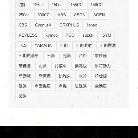
7期
125cc
150cc
155CC
158CC
250cc
300CC
ABS
AEON
AOEN
CBS
CygnusX
GRYPHUS
Ionex
KEYLESS
kymco
PGO
suzuki
SYM
TCS
YAMAHA
七期
七期噴射
七期燃油
七期燃油車
三陽
光陽
台鈴
宏佳藤
宏佳騰
山葉
打檔車
換電版
摩特動力
新勁戰
新豪邁
比雅久
水冷
特仕版
碟煞
重型機車
重機
雙碟煞
電動車
鼓煞