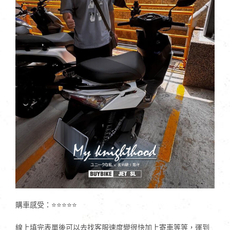
購車感受：⭐⭐⭐⭐⭐
線上填完表單後可以去找客服速度變很快加上寄車等等，運到