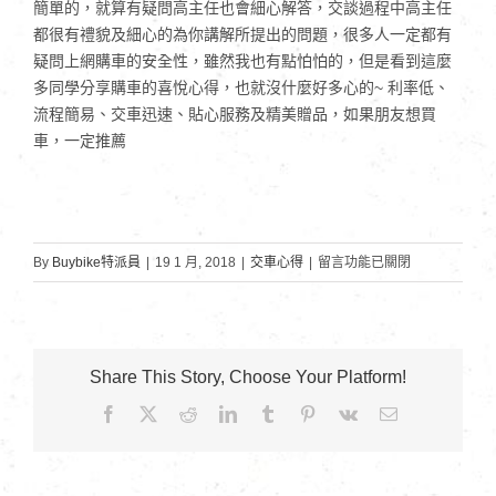
簡單的，就算有疑問高主任也會細心解答，交談過程中高主任
都很有禮貌及細心的為你講解所提出的問題，很多人一定都有
疑問上網購車的安全性，雖然我也有點怕怕的，但是看到這麼
多同學分享購車的喜悅心得，也就沒什麼好多心的~ 利率低、
流程簡易、交車迅速、貼心服務及精美贈品，如果朋友想買
車，一定推薦
在
By
Buybike特派員
|
19 1 月, 2018
|
交車心得
|
留言功能已關閉
〈健
行
科
技
Share This Story, Choose Your Platform!
大
Facebook
X
Reddit
LinkedIn
Tumblr
Pinterest
Vk
Email:
學-
許
同