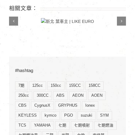
學〉
相關文章：
中
新北 葉車主 | LIKE
EURO
#hashtag
7期
125cc
150cc
155CC
158CC
250cc
300CC
ABS
AEON
AOEN
CBS
CygnusX
GRYPHUS
Ionex
KEYLESS
kymco
PGO
suzuki
SYM
TCS
YAMAHA
七期
七期噴射
七期燃油