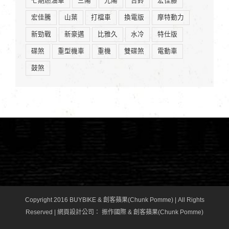
七期燃油車
三陽
光陽
台鈴
宏佳藤
宏佳騰
山葉
打檔車
換電版
摩特動力
新勁戰
新豪邁
比雅久
水冷
特仕版
碟煞
重型機車
重機
雙碟煞
電動車
鼓煞
Copyright 2016 BUYBIKE & 創客蘋果(Chunk Pomme) | All Rights
Reserved |
網頁設計公司
： 振作國際 & 創客蘋果(Chunk Pomme)