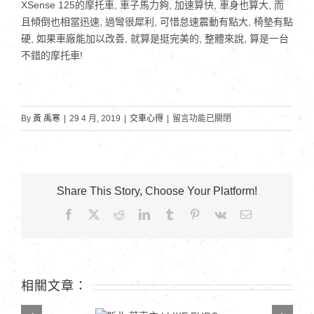
XSense 125的摩托車, 車子馬力夠, 加速算快, 車身也算大, 而
且傾倒也相當迅速, 過彎很犀利, 可惜怠速震動有點大, 椅墊有點
硬, 如果車廠能加以改善, 就算是挺完美的, 整體來說, 算是一台
不錯的摩托車!
在
By
黃 禹寒
|
29 4 月, 2019
|
交車心得
|
留言功能已關閉
〈台
北
徐
先
Share This Story, Choose Your Platform!
生〉
Facebook
X
Reddit
LinkedIn
Tumblr
Pinterest
Vk
Email:
中
相關文章：
新北 葉車主 | LIKE