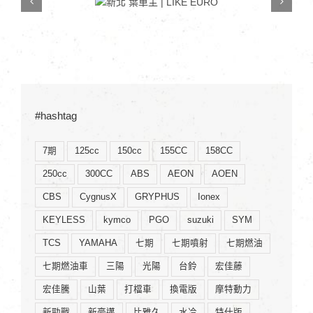
EURO
#hashtag
7期
125cc
150cc
155CC
158CC
250cc
300CC
ABS
AEON
AOEN
CBS
CygnusX
GRYPHUS
Ionex
KEYLESS
kymco
PGO
suzuki
SYM
TCS
YAMAHA
七期
七期噴射
七期燃油
七期燃油車
三陽
光陽
台鈴
宏佳藤
宏佳騰
山葉
打檔車
換電版
摩特動力
新勁戰
新豪邁
比雅久
水冷
特仕版