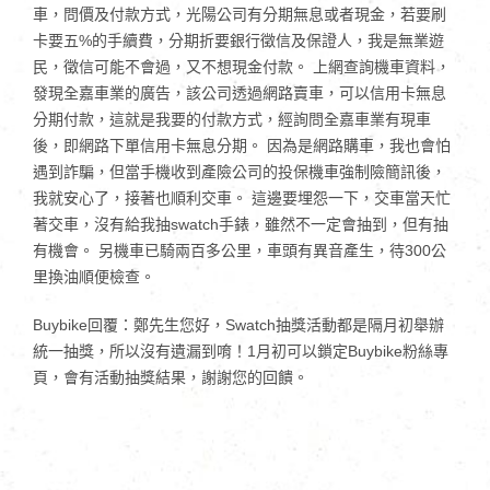
車，問價及付款方式，光陽公司有分期無息或者現金，若要刷
卡要五%的手續費，分期折要銀行徵信及保證人，我是無業遊
民，徵信可能不會過，又不想現金付款。 上網查詢機車資料，
發現全嘉車業的廣告，該公司透過網路賣車，可以信用卡無息
分期付款，這就是我要的付款方式，經詢問全嘉車業有現車
後，即網路下單信用卡無息分期。 因為是網路購車，我也會怕
遇到詐騙，但當手機收到產險公司的投保機車強制險簡訊後，
我就安心了，接著也順利交車。 這邊要埋怨一下，交車當天忙
著交車，沒有給我抽swatch手錶，雖然不一定會抽到，但有抽
有機會。 另機車已騎兩百多公里，車頭有異音產生，待300公
里換油順便檢查。
Buybike回覆：鄭先生您好，Swatch抽獎活動都是隔月初舉辦
統一抽獎，所以沒有遺漏到唷！1月初可以鎖定Buybike粉絲專
頁，會有活動抽獎結果，謝謝您的回饋。