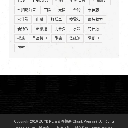
TCS
YAMAHA
七期
七期噴射
七期燃油
七期燃油車
三陽
光陽
台鈴
宏佳藤
宏佳騰
山葉
打檔車
換電版
摩特動力
新勁戰
新豪邁
比雅久
水冷
特仕版
碟煞
重型機車
重機
雙碟煞
電動車
鼓煞
Copyright 2016 BUYBIKE & 創客蘋果(Chunk Pomme) | All Rights