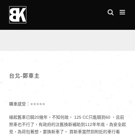
Skip
to
content
台北-鄭車主
購車感受：⭐⭐⭐⭐⭐
緣起舊車已騎20幾年，不知何故， 125 CC只能騎到60 ，且前
煞車也不行了，有政府的汰舊換新補助到112年年底，為安全起
見，為荷包著想，要換新車了。 買新車當然到附近的車行看