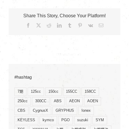
Share This Story, Choose Your Platform!
Facebook
X
Reddit
LinkedIn
Tumblr
Pinterest
Vk
Email:
#hashtag
7期
125cc
150cc
155CC
158CC
250cc
300CC
ABS
AEON
AOEN
CBS
CygnusX
GRYPHUS
Ionex
KEYLESS
kymco
PGO
suzuki
SYM