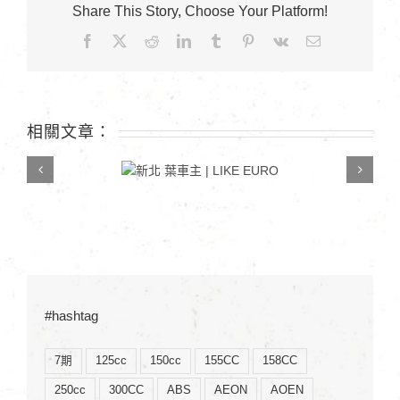
學-
Share This Story, Choose Your Platform!
陳
Facebook
X
Reddit
LinkedIn
Tumblr
Pinterest
Vk
Email:
同
學〉
中
相關文章：
新北 葉車主 | LIKE
EURO
#hashtag
7期
125cc
150cc
155CC
158CC
250cc
300CC
ABS
AEON
AOEN