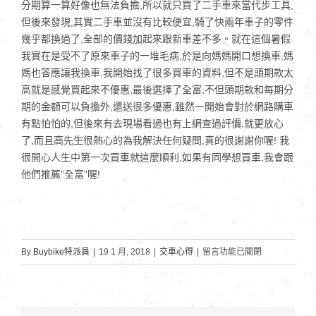
分期算一算好像也無法負擔,所以就只買了二手車來當代步工具,
但後來發現,其實二手車並沒有比較便宜,騎了快兩年車子的零件
幾乎都換過了,全部的價錢加起來跟新車差不多。就在這個暑假
我實在是受不了原來車子的一堆毛病,於是向媽媽開口想換車,媽
媽也答應讓我換車,我開始找了很多買車的資料,但不是頭期款太
高就是感覺買起來不優惠,最後選擇了全富,不但頭期款和每期分
期的金額可以負擔外,還送很多優惠,雖然一開始會對於網路購車
有點怕怕的,但後來有去現場看過也有上網查過評價,就更放心
了,而且高先生很熱心的為我解決任何疑問,真的很謝謝你喔! 我
很開心人生中第一次買車就這麼順利,如果有同學想買車,我會跟
他們推薦”全富”喔!
在
By
Buybike特派員
|
19 1 月, 2018
|
交車心得
|
留言功能已關閉
〈台
東
大