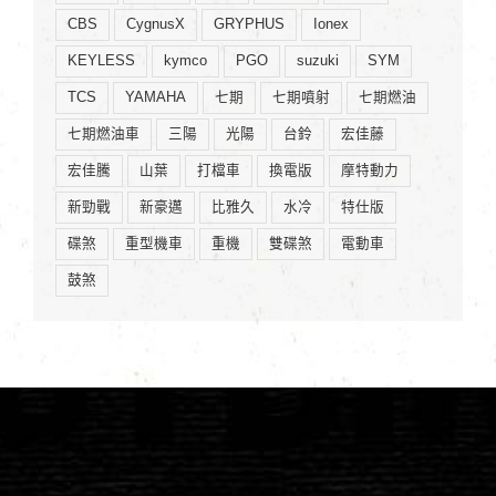
CBS
CygnusX
GRYPHUS
Ionex
KEYLESS
kymco
PGO
suzuki
SYM
TCS
YAMAHA
七期
七期噴射
七期燃油
七期燃油車
三陽
光陽
台鈴
宏佳藤
宏佳騰
山葉
打檔車
換電版
摩特動力
新勁戰
新豪邁
比雅久
水冷
特仕版
碟煞
重型機車
重機
雙碟煞
電動車
鼓煞