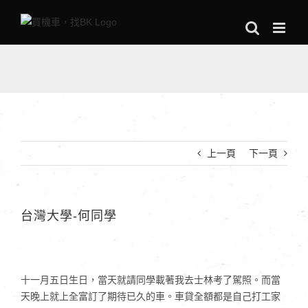
Skip
to
content
上一頁
下一頁
台灣大學-何同學
十一月五日生日，當天就請同學載著我去士林考了駕照。而當
天晚上就上全富訂了期待已久的車。車貸全額都是自己打工家