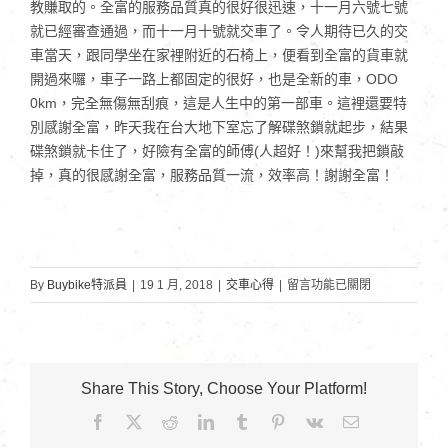
教賺取的。全富的服務品質真的很好很迅速，十一月六號七號
就已經審查通過，而十一月十號就交車了。令人期待已久的交
車當天，跟同學坐在家裡附近的石椅上，便看到全富的貨車就
開過來囉，車子一路上都固定的很好，也是全新的車，ODO
0km，完全無傷無刮痕，這是人生中的第一部車。這裡還要特
別感謝全富，昨天我在台大地下室忘了解碟煞鎖就起步，結果
碟煞鎖就卡住了，好險有全富的師傅(人超好！)來幫我把鎖敲
掉，真的很感謝全富，服務品質一流，效率高！謝謝全富！
在
By
Buybike特派員
|
19 1 月, 2018
|
交車心得
|
留言功能已關閉
〈台
灣
大
學-
Share This Story, Choose Your Platform!
何
Facebook
X
Reddit
LinkedIn
Tumblr
Pinterest
Vk
Email:
同