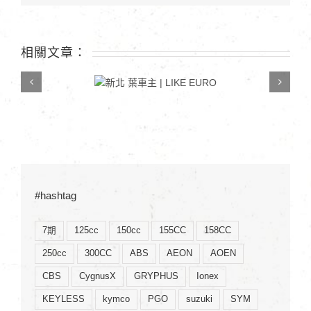
學〉
中
相關文章：
新北 葉車主 | LIKE
EURO
#hashtag
7期
125cc
150cc
155CC
158CC
250cc
300CC
ABS
AEON
AOEN
CBS
CygnusX
GRYPHUS
Ionex
KEYLESS
kymco
PGO
suzuki
SYM