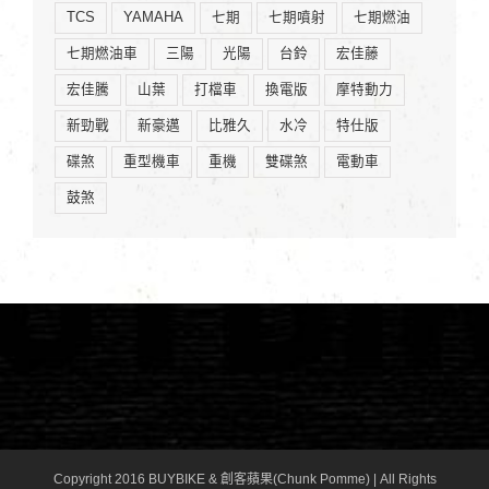
TCS
YAMAHA
七期
七期噴射
七期燃油
七期燃油車
三陽
光陽
台鈴
宏佳藤
宏佳騰
山葉
打檔車
換電版
摩特動力
新勁戰
新豪邁
比雅久
水冷
特仕版
碟煞
重型機車
重機
雙碟煞
電動車
鼓煞
Copyright 2016 BUYBIKE & 創客蘋果(Chunk Pomme) | All Rights