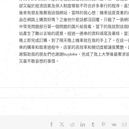
卻又礙於經濟因素及保人制度導致不符合許多車行的程序，直
後來有朋友推薦我這個網站，當時的我心想：機車這麼貴重的
品在網路上購買好嗎？之後他什麼話都沒回覆，只截了一張網
中常見問題部分第一個問題的圖片給我看，當下的我就對這個
站產生了難以言喻的感覺。經過一連串的資料填寫及審核，當
晚上即完成訂購，到了隔天晚上機車就在我的手上了。在這一
串的購車和取車過程中，店家的高效率和親切度都讓我驚艷，
謝幫助我的朋友們也謝謝buybike，完成了我上大學後最奢求
又最不敢妄想的事情。
Facebook
X
Reddit
LinkedIn
Tumblr
Pinterest
Vk
E