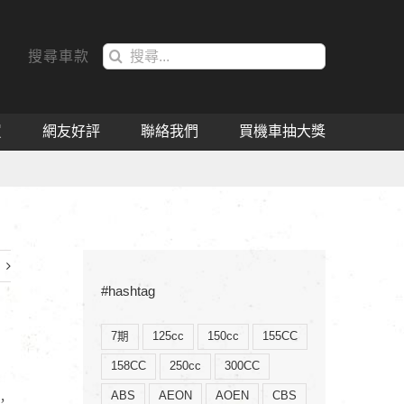
搜
搜尋車款
索
結
果：
買
網友好評
聯絡我們
買機車抽大獎
#hashtag
7期
125cc
150cc
155CC
158CC
250cc
300CC
ABS
AEON
AOEN
CBS
，