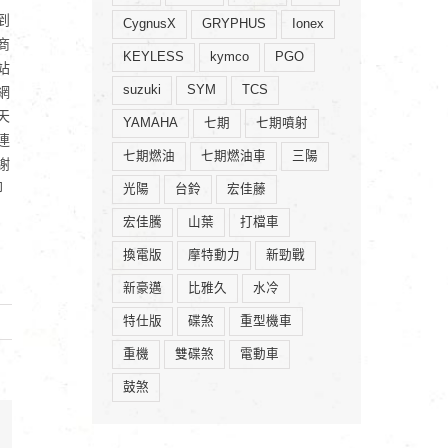
到
CygnusX
GRYPHUS
Ionex
商
KEYLESS
kymco
PGO
站
suzuki
SYM
TCS
網
天
YAMAHA
七期
七期噴射
連
七期燃油
七期燃油車
三陽
謝
卻
光陽
台鈴
宏佳藤
宏佳騰
山葉
打檔車
換電版
摩特動力
新勁戰
新豪邁
比雅久
水冷
特仕版
碟煞
重型機車
重機
雙碟煞
電動車
鼓煞
mail: