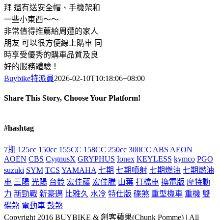
拜 還有送安全帽、手機架和
一些小東西～～
非常值得推薦給周遭的家人
朋友 可以很方便線上購車 同
時享受優秀的購車品質及良
好的服務體驗！
Buybike特派員
2026-02-10T10:18:06+08:00
Share This Story, Choose Your Platform!
Facebook
X
Reddit
LinkedIn
Tumblr
Pinterest
Vk
Email:
#hashtag
7期
125cc
150cc
155CC
158CC
250cc
300CC
ABS
AEON
AOEN
CBS
CygnusX
GRYPHUS
Ionex
KEYLESS
kymco
PGO
suzuki
SYM
TCS
YAMAHA
七期
七期噴射
七期燃油
七期燃油
車
三陽
光陽
台鈴
宏佳藤
宏佳騰
山葉
打檔車
換電版
摩特動
力
新勁戰
新豪邁
比雅久
水冷
特仕版
碟煞
重型機車
重機
雙
碟煞
電動車
鼓煞
Copyright 2016 BUYBIKE & 創客蘋果(Chunk Pomme) | All