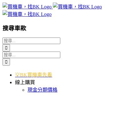
Skip
to
content
搜尋車款
搜
索
搜
結
索
果：
結
💡BK買機車先看
果：
線上購買
現金分期價格