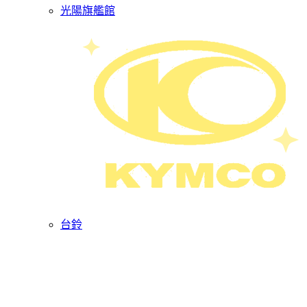
光陽旗艦館
台鈴