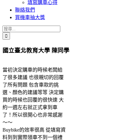
填寫購車心得
聯絡我們
買機車抽大獎
搜
索
結
國立臺北教育大學 陳同學
果：
當初決定購車的時候老闆給
了很多建議 也很親切的回覆
了所有問題 包含車款的挑
選、顏色的建議等等 決定購
買的時候也回覆的很快速 大
約一週左右就正式拿到車
了！所以很開心也非常感謝
～～
Buybike的效率很高 從填寫資
料到到實際領車不到一個禮