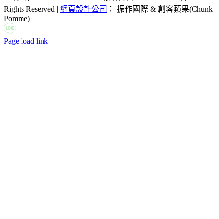
Rights Reserved |
網頁設計公司
： 振作國際 & 創客蘋果(Chunk
Pomme)
LINE
Facebook
Email:
Page load link
Go
to
Top