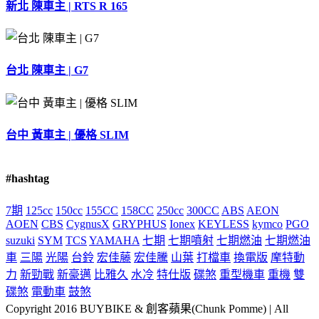
新北 陳車主 | RTS R 165
台北 陳車主 | G7
台中 黃車主 | 優格 SLIM
#hashtag
7期
125cc
150cc
155CC
158CC
250cc
300CC
ABS
AEON
AOEN
CBS
CygnusX
GRYPHUS
Ionex
KEYLESS
kymco
PGO
suzuki
SYM
TCS
YAMAHA
七期
七期噴射
七期燃油
七期燃油
車
三陽
光陽
台鈴
宏佳藤
宏佳騰
山葉
打檔車
換電版
摩特動
力
新勁戰
新豪邁
比雅久
水冷
特仕版
碟煞
重型機車
重機
雙
碟煞
電動車
鼓煞
Copyright 2016 BUYBIKE & 創客蘋果(Chunk Pomme) | All