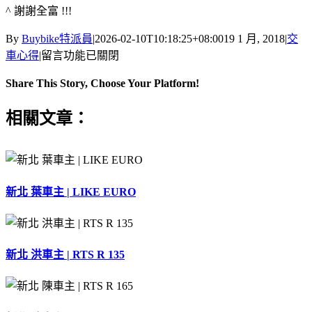
^ 謝謝全富 !!!
By
Buybike特派員
|
2026-02-10T10:18:25+08:00
19 1 月, 2018
|
交
在
車心得
|
留言功能已關閉
〈大
Share This Story, Choose Your Platform!
仁
科
Facebook
X
Reddit
LinkedIn
Tumblr
Pinterest
Vk
Email:
相關文章：
技
大
學-
蕭
同
新北 葉車主 | LIKE EURO
學〉
中
新北 洪車主 | RTS R 135