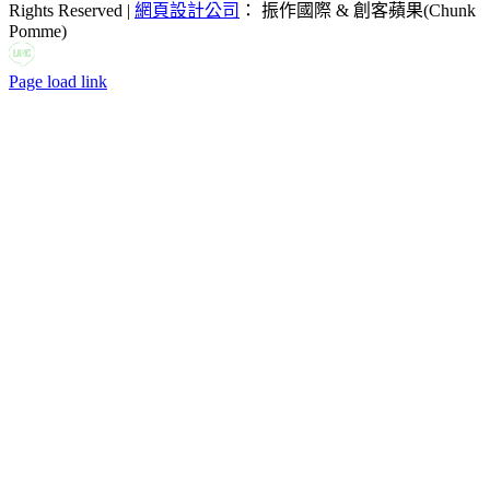
Rights Reserved |
網頁設計公司
： 振作國際 & 創客蘋果(Chunk
Pomme)
LINE
Facebook
Email:
Page load link
Go
to
Top