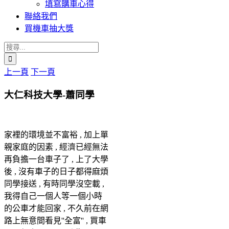
填寫購車心得
聯絡我們
買機車抽大獎
搜
索
上一頁
下一頁
結
果：
大仁科技大學-蕭同學
家裡的環境並不富裕 , 加上單
親家庭的因素 , 經濟已經無法
再負擔一台車子了 , 上了大學
後 , 沒有車子的日子都得麻煩
同學接送 , 有時同學沒空載 ,
我得自己一個人等一個小時
的公車才能回家 , 不久前在網
路上無意間看見''全富'' , 買車