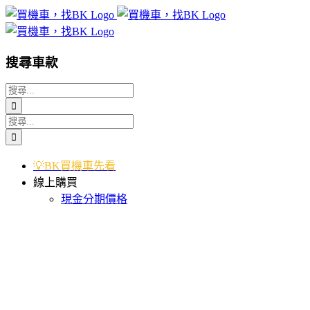
Skip
to
content
搜尋車款
搜
索
搜
結
索
果：
結
💡BK買機車先看
果：
線上購買
現金分期價格