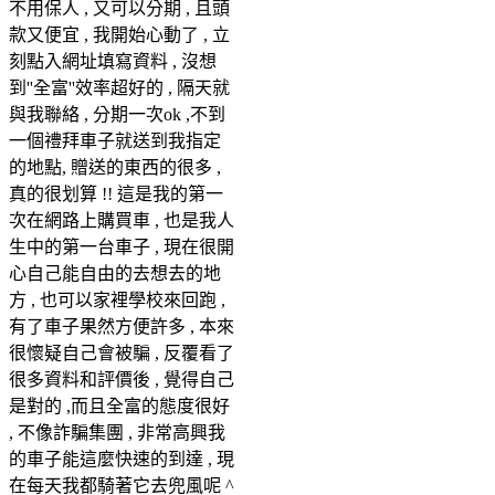
不用保人 , 又可以分期 , 且頭
款又便宜 , 我開始心動了 , 立
刻點入網址填寫資料 , 沒想
到''全富''效率超好的 , 隔天就
與我聯絡 , 分期一次ok ,不到
一個禮拜車子就送到我指定
的地點, 贈送的東西的很多 ,
真的很划算 !! 這是我的第一
次在網路上購買車 , 也是我人
生中的第一台車子 , 現在很開
心自己能自由的去想去的地
方 , 也可以家裡學校來回跑 ,
有了車子果然方便許多 , 本來
很懷疑自己會被騙 , 反覆看了
很多資料和評價後 , 覺得自己
是對的 ,而且全富的態度很好
, 不像詐騙集團 , 非常高興我
的車子能這麼快速的到達 , 現
在每天我都騎著它去兜風呢 ^