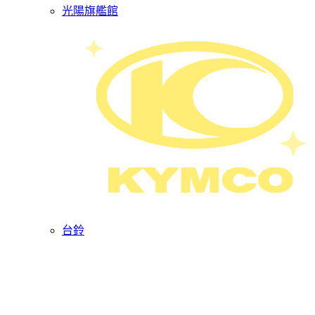
光陽旗艦館
台鈴