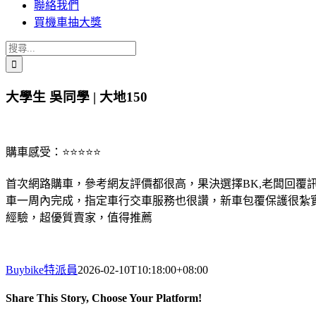
聯絡我們
買機車抽大獎
搜
索
結
大學生 吳同學 | 大地150
果：
購車感受：⭐⭐⭐⭐⭐
首次網路購車，參考網友評價都很高，果決選擇BK,老闆回覆
車一周內完成，指定車行交車服務也很讚，新車包覆保護很紮
經驗，超優質賣家，值得推薦
Buybike特派員
2026-02-10T10:18:00+08:00
Share This Story, Choose Your Platform!