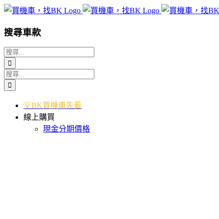
Skip
to
content
搜尋車款
搜
索
搜
結
索
果：
結
💡BK買機車先看
果：
線上購買
現金分期價格