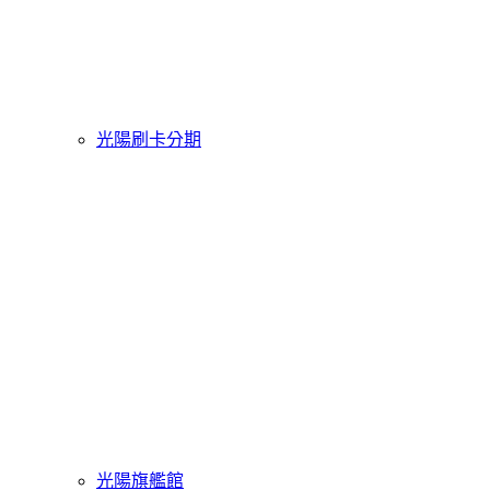
光陽刷卡分期
光陽旗艦館