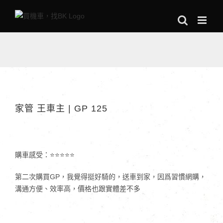
Skip
to
content
家管 王車主 | GP 125
購車感受：⭐⭐⭐⭐⭐
第二次購買GP，我覺得挺好騎的，送車到家，因爲習慣網購，
溝通方便、效率高，價格也跟實體差不多