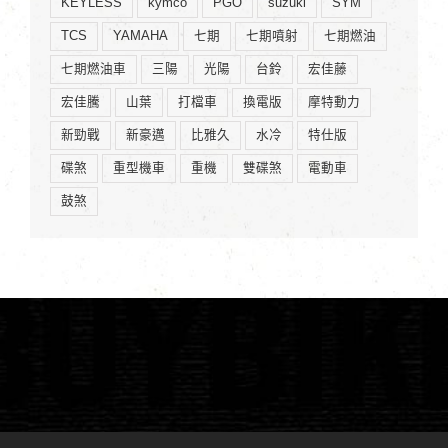
KEYLESS
kymco
PGO
suzuki
SYM
TCS
YAMAHA
七期
七期噴射
七期燃油
七期燃油車
三陽
光陽
台鈴
宏佳藤
宏佳騰
山葉
打檔車
換電版
摩特動力
新勁戰
新豪邁
比雅久
水冷
特仕版
碟煞
重型機車
重機
雙碟煞
電動車
鼓煞