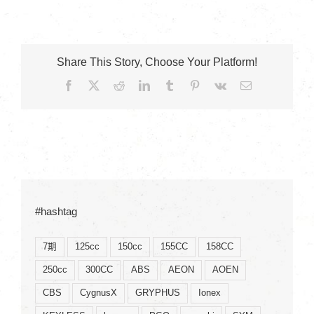
Share This Story, Choose Your Platform!
Facebook
X
Reddit
LinkedIn
Tumblr
Pinterest
Vk
Email:
#hashtag
7期
125cc
150cc
155CC
158CC
250cc
300CC
ABS
AEON
AOEN
CBS
CygnusX
GRYPHUS
Ionex