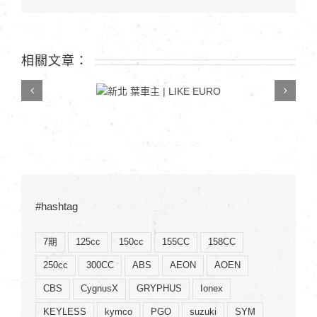
蕭
同
學〉
相關文章：
中
新北 葉車主 | LIKE
EURO
#hashtag
7期
125cc
150cc
155CC
158CC
250cc
300CC
ABS
AEON
AOEN
CBS
CygnusX
GRYPHUS
Ionex
KEYLESS
kymco
PGO
suzuki
SYM