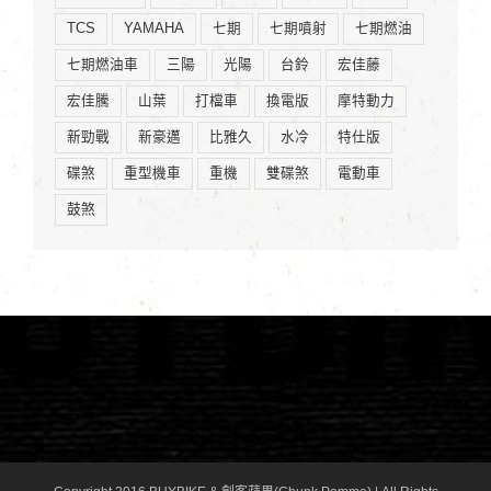
TCS
YAMAHA
七期
七期噴射
七期燃油
七期燃油車
三陽
光陽
台鈴
宏佳藤
宏佳騰
山葉
打檔車
換電版
摩特動力
新勁戰
新豪邁
比雅久
水冷
特仕版
碟煞
重型機車
重機
雙碟煞
電動車
鼓煞