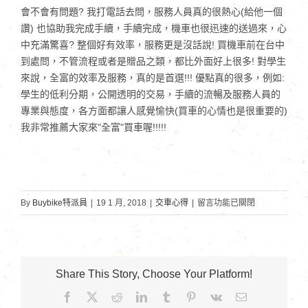
會不會有問題? 我打電話去問，服務人員真的很熱心(給他一個
讚) 也協助我完成手續，手續完成，機車也很迅速的送過來，心
中充滿驚喜? 整個好有效率，服務更是沒話說! 買機車前在台中
到處問，不管流程或者是贈品之類，都比外面好上很多! 對學生
來說，全富的效率及服務，真的是首選!!! 優點真的很多，例如:
學生的低利分期，公開透明的交易，手續的流暢及服務人員的
專業與態度，各方面都讓人感覺愉快(買車的心情也是很重要的)
我非常推薦大家來"全富"買車喔!!!!!
在
By
Buybike特派員
|
19 1 月, 2018
|
交車心得
|
留言功能已關閉
〈嶺
東
科
技
Share This Story, Choose Your Platform!
大
Facebook
X
Reddit
LinkedIn
Tumblr
Pinterest
Vk
Email:
學-