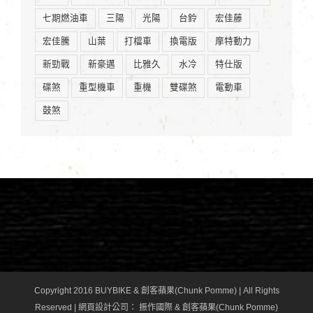
七期燃油車
三陽
光陽
台鈴
宏佳藤
宏佳騰
山葉
打檔車
換電版
摩特動力
新勁戰
新豪邁
比雅久
水冷
特仕版
碟煞
重型機車
重機
雙碟煞
電動車
鼓煞
Copyright 2016 BUYBIKE & 創客蘋果(Chunk Pomme) | All Rights
Reserved |
網頁設計公司
： 振作國際 & 創客蘋果(Chunk Pomme)