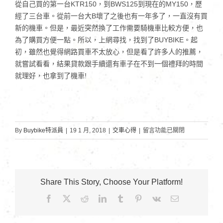
從自己買的第一台KTR150，到BWS125到現在的MY150，歷
經了三台車。從前一台大B壞了之後也有一年多了，一直沒有買
新的機車。但是，最近突然換了工作需要騎機車比較方便，也
為了購買方便一點。所以，上網尋找，找到了BUYBIKE。起
初，雖然也覺得網路買車不太放心，但是看了許多人的推薦，
就嘗試看看，結果貸款跟手續還有車子在不到一個禮拜的時間
就理好，也拿到了機車!
在
By
Buybike特派員
|
19 1 月, 2018
|
交車心得
|
留言功能已關閉
〈建
國
科
技
Share This Story, Choose Your Platform!
大
Facebook
X
Reddit
LinkedIn
Tumblr
Pinterest
Vk
Email:
學
黃