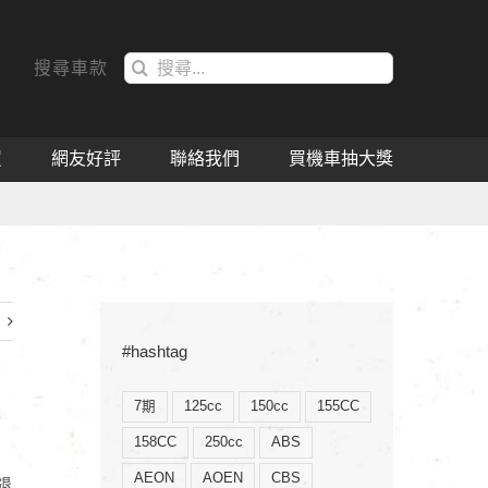
搜
搜尋車款
索
結
果：
買
網友好評
聯絡我們
買機車抽大獎
#hashtag
7期
125cc
150cc
155CC
158CC
250cc
ABS
AEON
AOEN
CBS
退