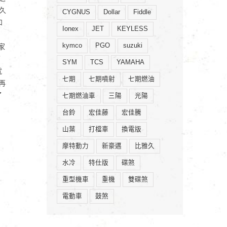
久
CYGNUS
Dollar
Fiddle
和
Ionex
JET
KEYLESS
kymco
PGO
suzuki
家
了
SYM
TCS
YAMAHA
就
七期
七期噴射
七期燃油
再
了
七期燃油車
三陽
光陽
台鈴
宏佳藤
宏佳騰
山葉
打檔車
換電版
摩特動力
新豪邁
比雅久
水冷
特仕版
碟煞
重型機車
重機
雙碟煞
電動車
鼓煞