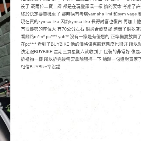
役了 載兩位二寶上課 都是在玩疊羅漢一樣 擠的要命 考慮了許
終於決定要買機車了 那時候有考慮yamaha limi 和sym vage 
現在買的kymco like 因為kymco like 長得討喜也復古 再加上他
有很優勢的座位大 有70公分左右 很適合載雙寶 詢問了很多店
看網路m*m* pc**** yah** 沒有一家是有優惠的 正準備要放棄
在pc**** 看到了BUYBIKE 他的價格優惠服務態度也很好 所以
決定跟BUYBIKE 星期三買星期六就收到了 包裝的非常好 像是
拆禮物一樣 所以拆完後需要拿除膠擦一下 總歸一句選對買家
相信BUYBIke準沒錯