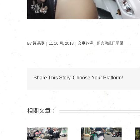
在
By
黃 禹寒
|
11 10 月, 2018
|
交車心得
|
留言功能已關閉
〈桃
園
陳
小
Share This Story, Choose Your Platform!
姐〉
中
相關文章：