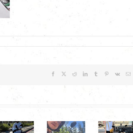
Facebook
X
Reddit
LinkedIn
Tumblr
Pinterest
Vk
E