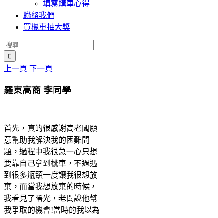
填寫購車心得
聯絡我們
買機車抽大獎
搜
索
上一頁
下一頁
結
果：
羅東高商 李同學
首先，真的很感謝高老闆願
意幫助我解決我的困難問
題，過程中我很急一心只想
要靠自己拿到機車，不過遇
到很多瓶頸一度讓我很想放
棄，而當我想放棄的時候，
我看見了曙光，老闆說他幫
我爭取的機會!當時的我以為