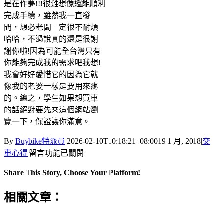
是在作夢!!!很難想像還能順利
完成手續，雖然我一直發
問，想必老闆一定很不耐煩
哈哈，不過說真的還是很謝
謝你啦!因為可能全台灣只有
你能夠完成我的需求吧我想!
我會好好愛惜它的因為它就
像我的老婆一樣是要用來疼
的。總之，學生如果想買車
的話絕對要先來這個網站瀏
覽一下，保證讓你滿意。
By
Buybike特派員
|
2026-02-10T10:18:21+08:00
19 1 月, 2018
|
交
在
車心得
|
留言功能已關閉
〈羅
Share This Story, Choose Your Platform!
東
高
Facebook
X
Reddit
LinkedIn
Tumblr
Pinterest
Vk
Email:
相關文章：
商
李