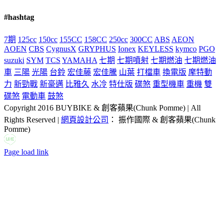
#hashtag
7期
125cc
150cc
155CC
158CC
250cc
300CC
ABS
AEON
AOEN
CBS
CygnusX
GRYPHUS
Ionex
KEYLESS
kymco
PGO
suzuki
SYM
TCS
YAMAHA
七期
七期噴射
七期燃油
七期燃油
車
三陽
光陽
台鈴
宏佳藤
宏佳騰
山葉
打檔車
換電版
摩特動
力
新勁戰
新豪邁
比雅久
水冷
特仕版
碟煞
重型機車
重機
雙
碟煞
電動車
鼓煞
Copyright 2016 BUYBIKE & 創客蘋果(Chunk Pomme) | All
Rights Reserved |
網頁設計公司
： 振作國際 & 創客蘋果(Chunk
Pomme)
LINE
Facebook
Email:
Page load link
Go
to
Top