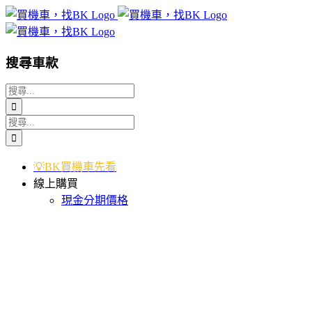
Skip
to
content
搜尋車款
搜
索
搜
結
索
果：
結
💡BK買機車先看
果：
線上購買
現金分期價格