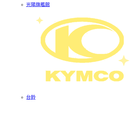
光陽旗艦館
台鈴