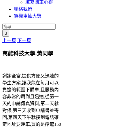
填寫購車心得
聯絡我們
買機車抽大獎
搜
索
上一頁
下一頁
結
果：
萬能科技大學-黃同學
謝謝全富,提供方便又迅速的
學生方案,讓我能在每月可以
負擔的範圍下購車,且服務內
容非常的周到且迅速,從第一
天的申請傳真資料,第二天就
對保,第三天收到申請書並寄
回,第四天下午就接到電話確
定地址要運車,買的是酷龍150