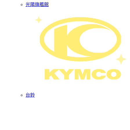
光陽旗艦館
台鈴