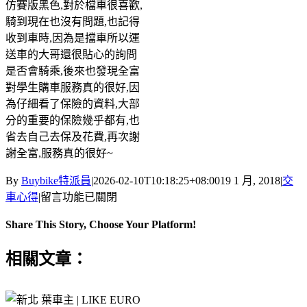
仿賽版黑色,對於檔車很喜歡,
騎到現在也沒有問題,也記得
收到車時,因為是擋車所以運
送車的大哥還很貼心的詢問
是否會騎乘,後來也發現全富
對學生購車服務真的很好,因
為仔細看了保險的資料,大部
分的重要的保險幾乎都有,也
省去自己去保及花費,再次謝
謝全富,服務真的很好~
By
Buybike特派員
|
2026-02-10T10:18:25+08:00
19 1 月, 2018
|
交
在
車心得
|
留言功能已關閉
〈萬
Share This Story, Choose Your Platform!
能
科
Facebook
X
Reddit
LinkedIn
Tumblr
Pinterest
Vk
Email:
相關文章：
技
大
學-