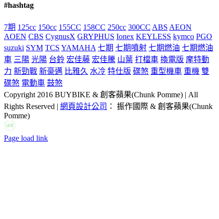
#hashtag
7期
125cc
150cc
155CC
158CC
250cc
300CC
ABS
AEON
AOEN
CBS
CygnusX
GRYPHUS
Ionex
KEYLESS
kymco
PGO
suzuki
SYM
TCS
YAMAHA
七期
七期噴射
七期燃油
七期燃油
車
三陽
光陽
台鈴
宏佳藤
宏佳騰
山葉
打檔車
換電版
摩特動
力
新勁戰
新豪邁
比雅久
水冷
特仕版
碟煞
重型機車
重機
雙
碟煞
電動車
鼓煞
Copyright 2016 BUYBIKE & 創客蘋果(Chunk Pomme) | All
Rights Reserved |
網頁設計公司
： 振作國際 & 創客蘋果(Chunk
Pomme)
LINE
Facebook
Email:
Page load link
Go
to
Top