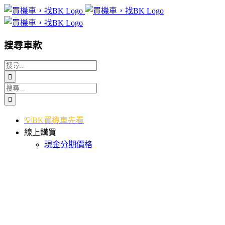
Skip
to
content
搜尋車款
搜
索
搜
結
索
果：
結
💡BK買機車先看
果：
線上購買
現金分期價格