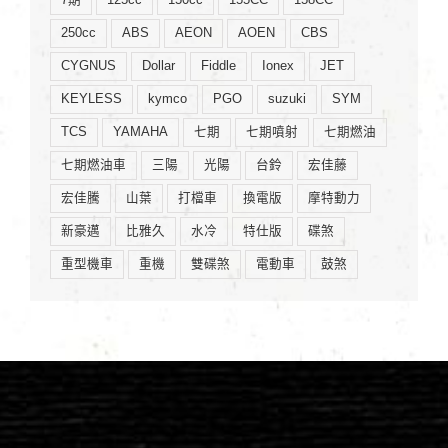
250cc
ABS
AEON
AOEN
CBS
CYGNUS
Dollar
Fiddle
Ionex
JET
KEYLESS
kymco
PGO
suzuki
SYM
TCS
YAMAHA
七期
七期噴射
七期燃油
七期燃油車
三陽
光陽
台鈴
宏佳藤
宏佳騰
山葉
打檔車
換電版
摩特動力
新豪邁
比雅久
水冷
特仕版
碟煞
重型機車
重機
雙碟煞
電動車
鼓煞