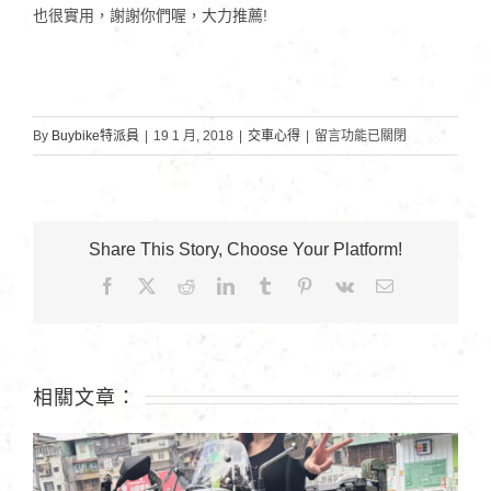
也很實用，謝謝你們喔，大力推薦!
在
By
Buybike特派員
|
19 1 月, 2018
|
交車心得
|
留言功能已關閉
〈長
庚
大
學
Share This Story, Choose Your Platform!
吳
Facebook
X
Reddit
LinkedIn
Tumblr
Pinterest
Vk
Email:
同
學〉
中
相關文章：