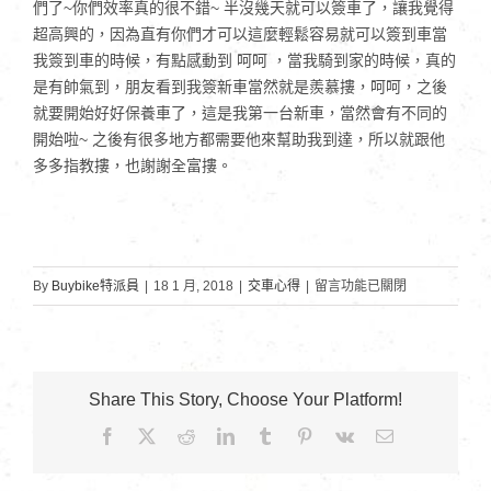
們了~你們效率真的很不錯~ 半沒幾天就可以簽車了，讓我覺得
超高興的，因為直有你們才可以這麼輕鬆容易就可以簽到車當
我簽到車的時候，有點感動到 呵呵 ，當我騎到家的時候，真的
是有帥氣到，朋友看到我簽新車當然就是羨慕摟，呵呵，之後
就要開始好好保養車了，這是我第一台新車，當然會有不同的
開始啦~ 之後有很多地方都需要他來幫助我到達，所以就跟他
多多指教摟，也謝謝全富摟。
在
By
Buybike特派員
|
18 1 月, 2018
|
交車心得
|
留言功能已關閉
〈開
南
大
學-
Share This Story, Choose Your Platform!
董
Facebook
X
Reddit
LinkedIn
Tumblr
Pinterest
Vk
Email:
同
學〉