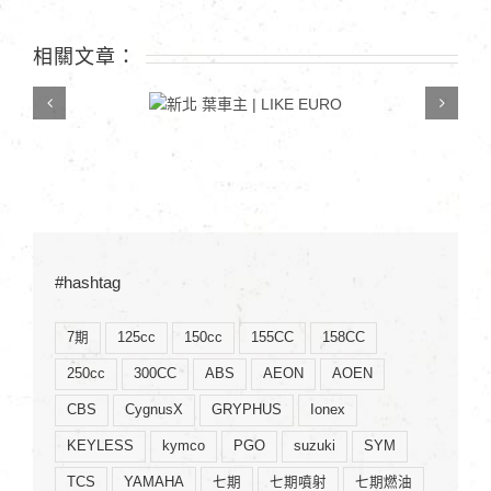
中
相關文章：
新北 葉車主 | LIKE
EURO
#hashtag
7期
125cc
150cc
155CC
158CC
250cc
300CC
ABS
AEON
AOEN
CBS
CygnusX
GRYPHUS
Ionex
KEYLESS
kymco
PGO
suzuki
SYM
TCS
YAMAHA
七期
七期噴射
七期燃油