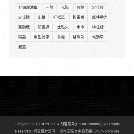
七期燃油車
三陽
光陽
台鈴
宏佳藤
宏佳騰
山葉
打檔車
換電版
摩特動力
新勁戰
新豪邁
比雅久
水冷
特仕版
碟煞
重型機車
重機
雙碟煞
電動車
鼓煞
Copyright 2016 BUYBIKE & 創客蘋果(Chunk Pomme) | All Rights
Reserved |
網頁設計公司
： 振作國際 & 創客蘋果(Chunk Pomme)