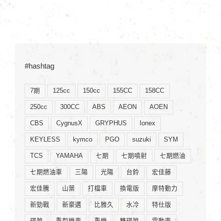
#hashtag
7期
125cc
150cc
155CC
158CC
250cc
300CC
ABS
AEON
AOEN
CBS
CygnusX
GRYPHUS
Ionex
KEYLESS
kymco
PGO
suzuki
SYM
TCS
YAMAHA
七期
七期噴射
七期燃油
七期燃油車
三陽
光陽
台鈴
宏佳藤
宏佳騰
山葉
打檔車
換電版
摩特動力
新勁戰
新豪邁
比雅久
水冷
特仕版
碟煞
重型機車
重機
雙碟煞
電動車