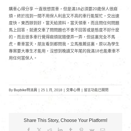
購車心得分享 一直很想買車，但是滿18必須要20歲保人很麻
煩，終於找到一間不用保人利息又不高的車行能幫忙，交出速
度快，東西辦到好，當天給資料，當天領車，而且問任何問題
馬上回答，就連交車了問問題也不會不回答或是態度不好什麼
的，而且很多車行覺得麻煩就隨便弄一弄，但這裏完全不馬
虎，牽車當天，朋友看到都問我，立馬推薦這裏，原以為學生
專案要大專生才能用，沒想到晚讀又年尾的我滿18也能牽車不
用任何當保人。
在
By
Buybike特派員
|
25 1 月, 2018
|
交車心得
|
留言功能已關閉
〈開
明
高
職
Share This Story, Choose Your Platform!
楊
Facebook
X
Reddit
LinkedIn
Tumblr
Pinterest
Vk
Email: